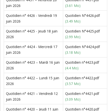
juin 2026
(3.61 Mo)
Quotidien n° 4426 - Vendredi 19
Quotidien N°4426.pdf
juin 2026
(3.49 Mo)
Quotidien n° 4425 - Jeudi 18 juin
Quotidien N°4425.pdf
2026
(2.99 Mo)
Quotidien n° 4424 - Mercredi 17
Quotidien N°4424.pdf
juin 2026
(3.18 Mo)
Quotidien n° 4423 – Mardi 16 juin
Quotidien n°4423.pdf
2026
(4.4 Mo)
Quotidien n° 4422 – Lundi 15 juin
Quotidien n°4422.pdf
2026
(3.57 Mo)
Quotidien n° 4421 – Vendredi 12
Quotidien n°4421.pdf
juin 2026
(3.09 Mo)
Quotidien n° 4420 – Jeudi 11 juin
Quotidien n°4420.pdf