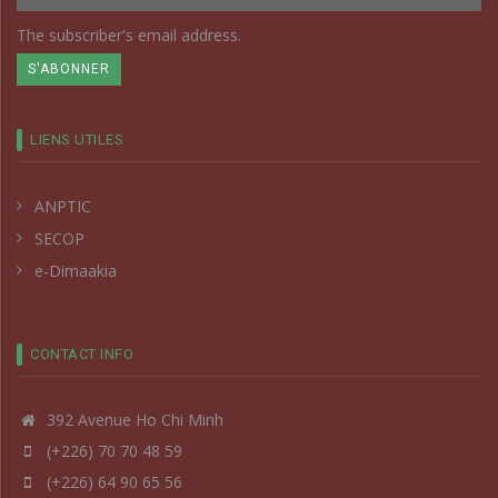
The subscriber's email address.
LIENS UTILES
ANPTIC
SECOP
e-Dimaakia
CONTACT INFO
392 Avenue Ho Chi Minh
(+226) 70 70 48 59
(+226) 64 90 65 56