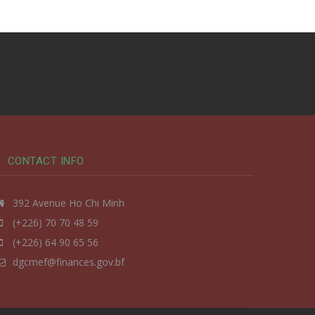
CONTACT INFO
392 Avenue Ho Chi Minh
(+226) 70 70 48 59
(+226) 64 90 65 56
dgcmef@finances.gov.bf