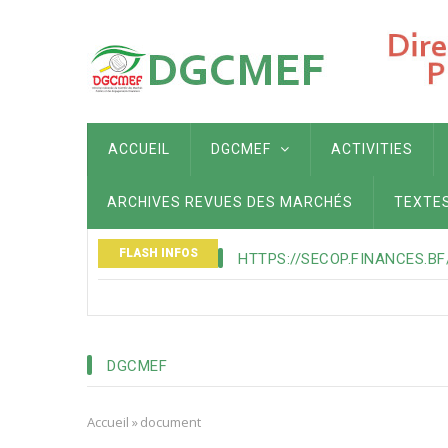
Aller
au
contenu
principal
MAIN
ACCUEIL
DGCMEF
ACTIVITIES
NAVIGATION
ARCHIVES REVUES DES MARCHÉS
TEXTE
FLASH INFOS
HTTPS://SECOP.FINANCES.BF
DGCMEF
Accueil
»
document
Fil