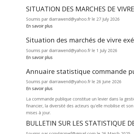
d'Ariane
SITUATION DES MARCHES DE VIVRE
Soumis par
diarrawend@yahoo.fr
le 27 July 2026
En savoir plus
sur
SITUATION
Situation des marchés de vivre ex
DES
MARCHES
Soumis par
diarrawend@yahoo.fr
le 1 July 2026
DE
En savoir plus
sur
VIVRES
Situation
EXECUTES
Annuaire statistique commande p
des
AU
marchés
30
Soumis par
diarrawend@yahoo.fr
le 26 June 2026
de
JUIN
En savoir plus
sur
vivre
2026
Annuaire
exécutés
La commande publique constitue un levier dans la gestio
statistique
au
financier, la diversité des acteurs qu'elle mobilise et s
commande
30
mises à jour.
publique
Mars
BULLETIN SUR LES STATISTIQUE D
2026
Soumis par
scrpdgcmef@gmail.com
le 26 March 2025