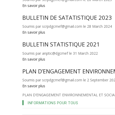
En savoir plus
sur
BULLETIN
BULLETIN DE SATATISTIQUE 2023
SUR
LES
Soumis par
scrpdgcmef@gmail.com
le 28 March 2024
STATISTIQUE
En savoir plus
sur
DES
BULLETIN
MARCHES
BULLETIN STATISTIQUE 2021
DE
PUBLICS
SATATISTIQUE
EXERCICE
Soumis par
anptic@dgcmef
le 31 March 2022
2023
2024
En savoir plus
sur
BULLETIN
PLAN D’ENGAGEMENT ENVIRONNEM
STATISTIQUE
2021
Soumis par
scrpdgcmef@gmail.com
le 2 September 20
En savoir plus
sur
PLAN
PLAN D’ENGAGEMENT ENVIRONNEMENTAL ET SOCIAL
D’ENGAGEMENT
INFORMATIONS POUR TOUS
ENVIRONNEMENTAL
ET