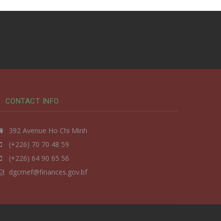
CONTACT INFO
392 Avenue Ho Chi Minh
(+226) 70 70 48 59
(+226) 64 90 65 56
dgcmef@finances.gov.bf