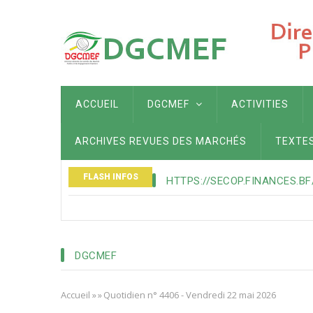
Aller
au
contenu
principal
MAIN
ACCUEIL
DGCMEF
ACTIVITIES
NAVIGATION
ARCHIVES REVUES DES MARCHÉS
TEXTE
FLASH INFOS
HTTPS://SECOP.FINANCES.BF
DGCMEF
Accueil
»
»
Quotidien n° 4406 - Vendredi 22 mai 2026
Fil