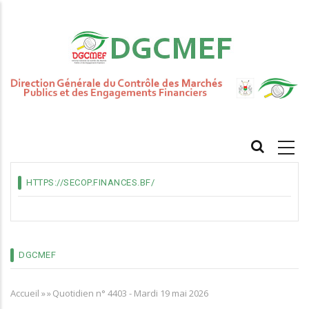
Aller
au
contenu
principal
MAIN
NAVIGATION
HTTPS://SECOP.FINANCES.BF/
DGCMEF
Accueil
»
»
Quotidien n° 4403 - Mardi 19 mai 2026
Fil