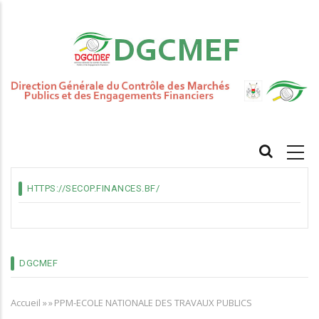
Aller
au
contenu
principal
MAIN
NAVIGATION
HTTPS://SECOP.FINANCES.BF/
DGCMEF
Accueil
»
»
PPM-ECOLE NATIONALE DES TRAVAUX PUBLICS
Fil