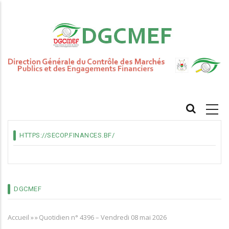
Aller
au
contenu
principal
MAIN
NAVIGATION
HTTPS://SECOP.FINANCES.BF/
DGCMEF
Accueil
»
»
Quotidien n° 4396 – Vendredi 08 mai 2026
Fil