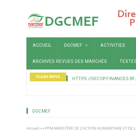
Aller
au
contenu
principal
MAIN
ACCUEIL
DGCMEF
ACTIVITIES
NAVIGATION
ARCHIVES REVUES DES MARCHÉS
TEXTE
FLASH INFOS
HTTPS://SECOP.FINANCES.BF
DGCMEF
Accueil
»
»
PPM-MINISTÈRE DE L’ACTION HUMANITAIRE ET DE 
Fil