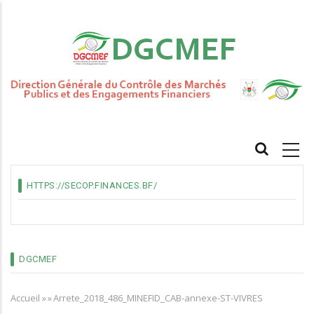
Aller
au
contenu
principal
MAIN
NAVIGATION
HTTPS://SECOP.FINANCES.BF/
DGCMEF
Accueil
»
»
Arrete_2018_486_MINEFID_CAB-annexe-ST-VIVRES
Fil