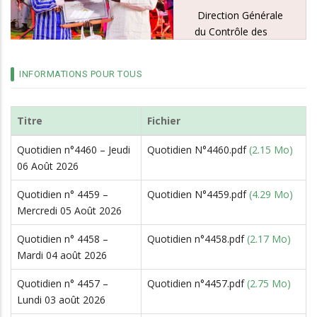
Direction Générale
du Contrôle des
Marchés et des
Engagements
INFORMATIONS POUR TOUS
Financiers
(DGCMEF) avec
eBurkindi, un
Titre
Fichier
logiciel de gestion
dématérialisée de
Quotidien n°4460 – Jeudi
Quotidien N°4460.pdf
(2.15 Mo)
la commande
06 Août 2026
publique de l’Etat et
de ses
Quotidien n° 4459 –
Quotidien N°4459.pdf
(4.29 Mo)
démembrements
Mercredi 05 Août 2026
afin de faciliter la
Quotidien n° 4458 –
Quotidien n°4458.pdf
(2.17 Mo)
planification, la
Mardi 04 août 2026
mise en œuvre et
le suivi des
Quotidien n° 4457 –
Quotidien n°4457.pdf
(2.75 Mo)
marchés publics.
Lundi 03 août 2026