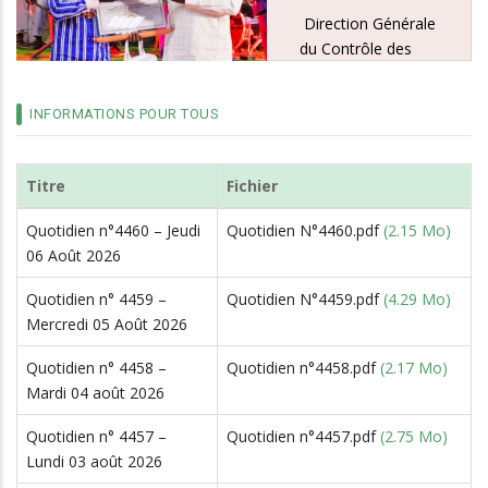
Direction Générale
du Contrôle des
Marchés et des
Engagements
INFORMATIONS POUR TOUS
Financiers
(DGCMEF) avec
eBurkindi, un
Titre
Fichier
logiciel de gestion
dématérialisée de
Quotidien n°4460 – Jeudi
Quotidien N°4460.pdf
(2.15 Mo)
la commande
06 Août 2026
publique de l’Etat et
de ses
Quotidien n° 4459 –
Quotidien N°4459.pdf
(4.29 Mo)
démembrements
Mercredi 05 Août 2026
afin de faciliter la
Quotidien n° 4458 –
Quotidien n°4458.pdf
(2.17 Mo)
planification, la
Mardi 04 août 2026
mise en œuvre et
le suivi des
Quotidien n° 4457 –
Quotidien n°4457.pdf
(2.75 Mo)
marchés publics.
Lundi 03 août 2026